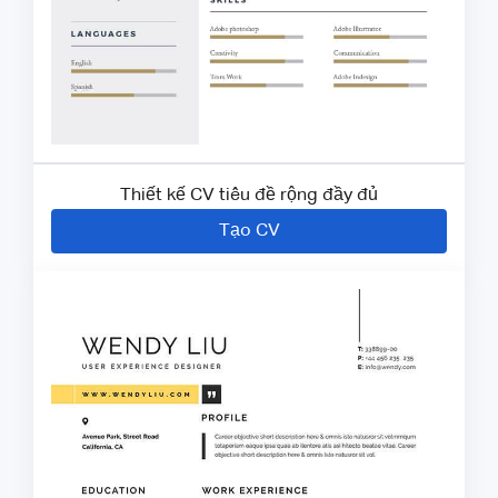
Thiết kế CV tiêu đề rộng đầy đủ
Tạo CV