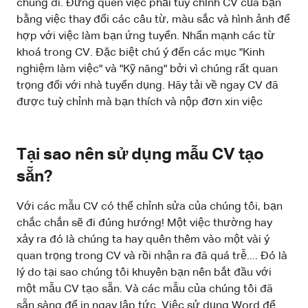
chúng đi. Đừng quên việc phải tuỳ chỉnh CV của bạn
bằng việc thay đổi các câu từ, màu sắc và hình ảnh để
hợp với việc làm bạn ứng tuyển. Nhấn mạnh các từ
khoá trong CV. Đặc biệt chú ý đến các mục "Kinh
nghiệm làm việc" và "Kỹ năng" bởi vì chúng rất quan
trọng đối với nhà tuyển dụng. Hãy tải về ngay CV đã
được tuỳ chỉnh mà bạn thích và nộp đơn xin việc
Tại sao nên sử dụng mẫu CV tạo
sẵn?
Với các mẫu CV có thể chỉnh sửa của chúng tôi, bạn
chắc chắn sẽ đi đúng hướng! Một việc thường hay
xảy ra đó là chúng ta hay quên thêm vào một vài ý
quan trọng trong CV và rồi nhận ra đã quá trễ.... Đó là
lý do tại sao chúng tôi khuyên bạn nên bắt đầu với
một mẫu CV tạo sẵn. Và các mẫu của chúng tôi đã
sẵn sàng để in ngay lập tức. Việc sử dụng Word để