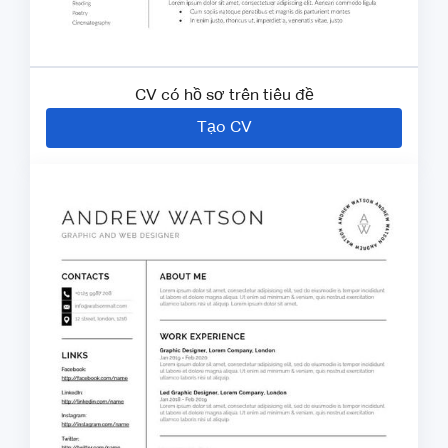
CV có hồ sơ trên tiêu đề
Tạo CV