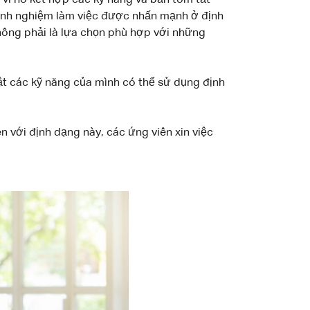
 vì nó kết hợp các kỹ năng và bản tóm tắt
inh nghiệm làm việc được nhấn mạnh ở định
hông phải là lựa chọn phù hợp với những
t các kỹ năng của mình có thể sử dụng định
n với định dạng này, các ứng viên xin việc