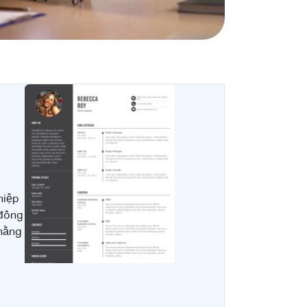
hiệp
 đông
 hằng