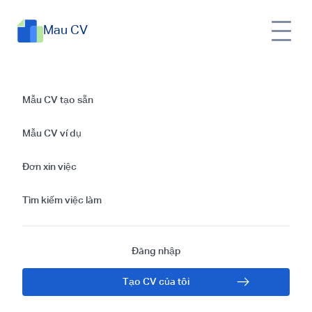
Mau CV
CV Đầu bếp: Mẫu &
Mẫu CV tạo sẵn
Hướng dẫn Miễn Phí
Mẫu CV ví dụ
Tốt Nhất 2024
Đơn xin việc
Tìm kiếm việc làm
Đăng nhập
Tạo CV của tôi