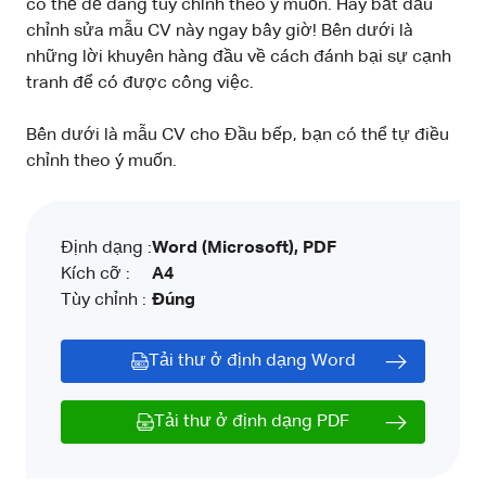
có thể dễ dàng tùy chỉnh theo ý muốn. Hãy bắt đầu
chỉnh sửa mẫu CV này ngay bây giờ! Bên dưới là
những lời khuyên hàng đầu về cách đánh bại sự cạnh
tranh để có được công việc.
Bên dưới là mẫu CV cho Đầu bếp, bạn có thể tự điều
chỉnh theo ý muốn.
Định dạng :
Word (Microsoft), PDF
Kích cỡ :
A4
Tùy chỉnh :
Đúng
Tải thư ở định dạng Word
Tải thư ở định dạng PDF