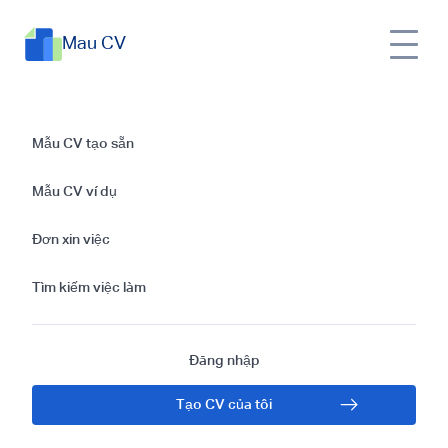
Mau CV
CV Chức năng |
Mẫu CV tạo sẵn
Hướng dẫn cách
Mẫu CV ví dụ
viết CV xin việc
Đơn xin việc
chức năng cực dễ
Tìm kiếm việc làm
cho người mới bắt
Đăng nhập
đầu
Tạo CV của tôi