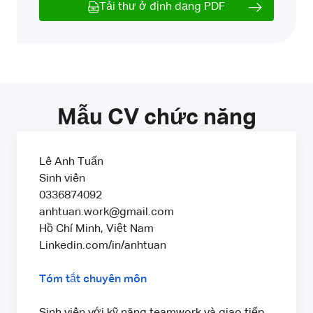
Tải thư ở định dạng PDF
Mẫu CV chức năng
Lê Anh Tuấn
Sinh viên
0336874092
anhtuan.work@gmail.com
Hồ Chí Minh, Việt Nam
Linkedin.com/in/anhtuan
Tóm tắt chuyên môn
Sinh viên với kỹ năng teamwork và giao tiếp