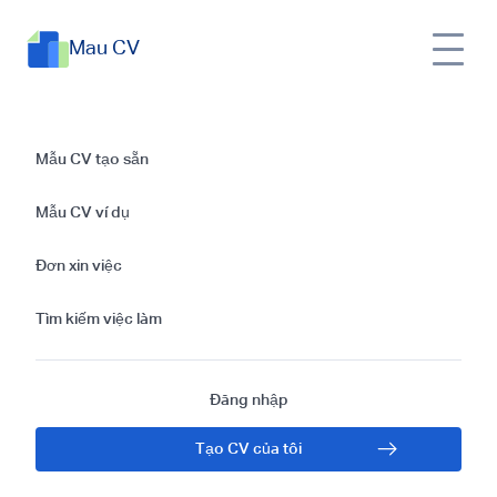
Mau CV
CV lái tàu | Chinh
Mẫu CV tạo sẵn
phục công việc
Mẫu CV ví dụ
thuyền trưởng
Đơn xin việc
ngành hàng hải
Tìm kiếm việc làm
Đăng nhập
Tạo CV của tôi