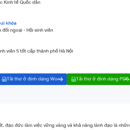
c Kinh tế Quốc dân
ại khóa
 đối ngoại - Hội sinh viên
h viên 5 tốt cấp thành phố Hà Nội
Tải thư ở định dạng Word
Tải thư ở định dạng PDF
ốt, đạo đức làm việc vững vàng và khả năng lãnh đạo là những