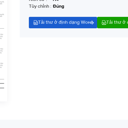
Tùy chỉnh :
Đúng
Tải thư ở định dạng Word
Tải thư ở