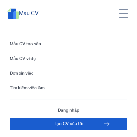
Mau CV
CV xin việc bán thời
Mẫu CV tạo sẵn
gian - Tất cả những
Mẫu CV ví dụ
gì bạn cần biết
Đơn xin việc
Tìm kiếm việc làm
Đăng nhập
Tạo CV của tôi