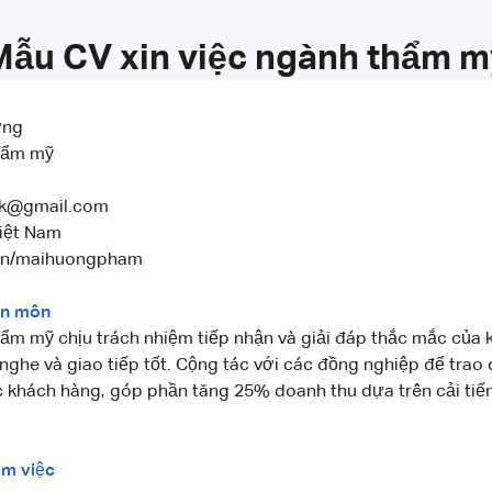
Mẫu CV xin việc ngành thẩm m
ơng
hẩm mỹ
k@gmail.com
Việt Nam
/in/maihuongpham
ên môn
ẩm mỹ chịu trách nhiệm tiếp nhận và giải đáp thắc mắc của 
nghe và giao tiếp tốt. Cộng tác với các đồng nghiệp để trao 
 khách hàng, góp phần tăng 25% doanh thu dựa trên cải ti
àm việc