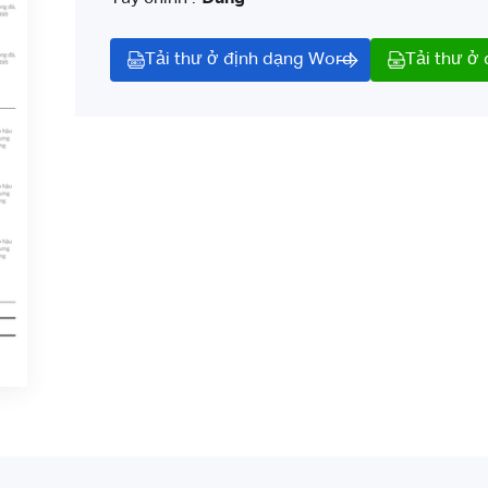
Tải thư ở định dạng Word
Tải thư ở