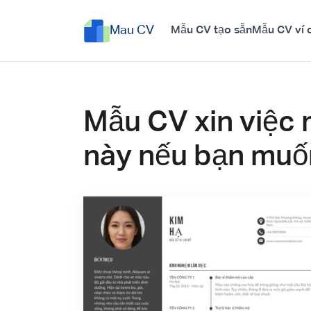
Mau CV
Mẫu CV tạo sẵn
Mẫu CV ví 
Mẫu CV xin việc 
này nếu bạn muố