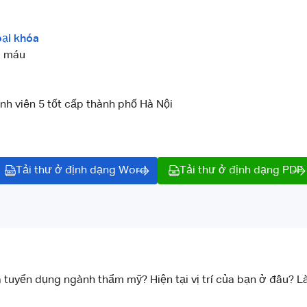
ại khóa
i máu
h viên 5 tốt cấp thành phố Hà Nội
Tải thư ở định dạng Word
Tải thư ở định dạng PDF
 tuyển dụng ngành thẩm mỹ? Hiện tại vị trí của bạn ở đâu? 