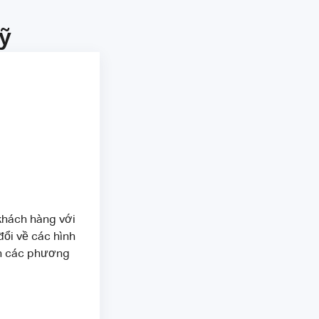
ỹ
khách hàng với
đổi về các hình
ến các phương