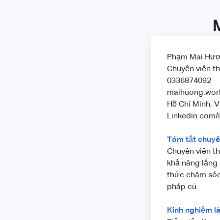
Phạm Mai Hư
Chuyên viên t
0336874092
maihuong.wor
Hồ Chí Minh, 
Linkedin.com
Tóm tắt chuy
Chuyên viên th
khả năng lắng 
thức chăm sóc
pháp cũ.
Kinh nghiệm l