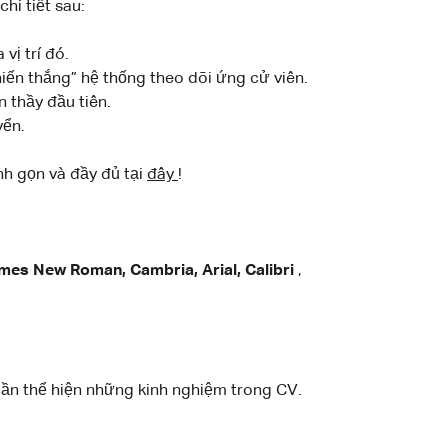
hi tiết sau:
vị trí đó.
hiến thắng” hệ thống theo dõi ứng cử viên.
 thầy đầu tiên.
yển.
nh gọn và đầy đủ tại
đây
!
mes New Roman, Cambria, Arial, Calibri
,
 cần thể hiện những kinh nghiệm trong CV.