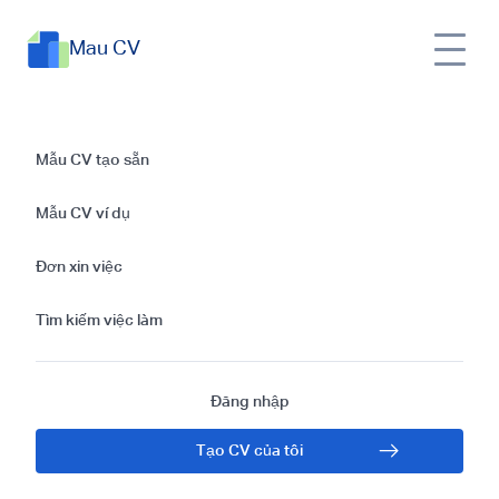
Mau CV
Hướng Dẫn Viết CV
Mẫu CV tạo sẵn
Dược Sĩ Với Mẫu
Mẫu CV ví dụ
Template Chuyên
Đơn xin việc
Nghiệp
Tìm kiếm việc làm
Đăng nhập
Tạo CV của tôi