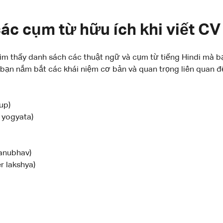
c cụm từ hữu ích khi viết CV 
ìm thấy danh sách các thuật ngữ và cụm từ tiếng Hindi mà bạn
bạn nắm bắt các khái niệm cơ bản và quan trọng liên quan đ
up)
ik yogyata)
 anubhav)
er lakshya)