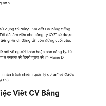
ng hơn.
sử dụng thì đúng. Khi viết CV bằng tiếng
"Tôi đã làm việc cho công ty XYZ" sẽ được
ng tiếng Hindi, động từ luôn đứng cuối câu.
) để nói về người khác hoặc các công ty, tổ
े स्नातक की डिग्री प्राप्त की।" (Maine Dilli
ảm nhận trách nhiệm quản lý dự án" sẽ được
 thi).
iệc Viết CV Bằng