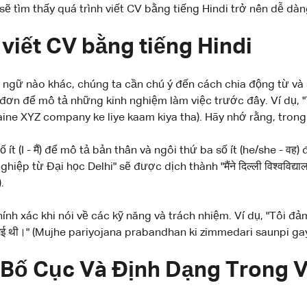
sẽ tìm thấy quá trình viết CV bằng tiếng Hindi trở nên dễ dà
viết CV bằng tiếng Hindi
ngữ nào khác, chúng ta cần chú ý đến cách chia động từ và 
đơn để mô tả những kinh nghiệm làm việc trước đây. Ví dụ, 
" (Maine XYZ company ke liye kaam kiya tha). Hãy nhớ rằng, tro
ít (I - मैं) để mô tả bản thân và ngôi thứ ba số ít (he/she - वह
p từ Đại học Delhi" sẽ được dịch thành "मैंने दिल्ली विश्वविद्यालय स
.
nh xác khi nói về các kỹ năng và trách nhiệm. Ví dụ, "Tôi đ
सौंपी गई थी।" (Mujhe pariyojana prabandhan ki zimmedari saunpi gayi
Bố Cục Và Định Dạng Trong V