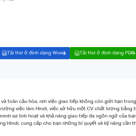
Tải thư ở định dạng Word
Tải thư ở định dạng PDF
ố và toàn cầu hóa, nơi việc giao tiếp không còn giới hạn tro
trường việc làm Hindi, việc sở hữu một CV chất lượng bằng 
nh sự linh hoạt và khả năng giao tiếp đa ngôn ngữ của bạn.
g Hindi, cung cấp cho bạn những bí quyết và kỹ năng cần thi