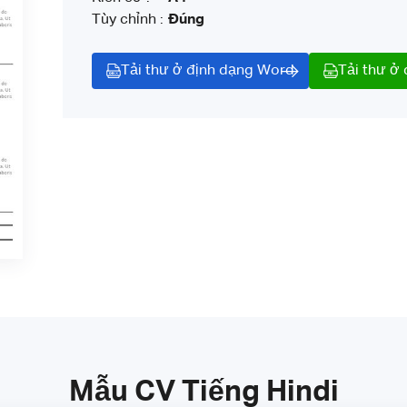
Tùy chỉnh :
Đúng
Tải thư ở định dạng Word
Tải thư ở
Mẫu CV Tiếng Hindi