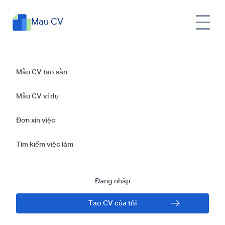
Mau CV
Mẫu Sơ yếu lý lịch
Mẫu CV tạo sẵn
xin việc Kỹ thuật
Mẫu CV ví dụ
viên dược
Đơn xin việc
Tìm kiếm việc làm
Đăng nhập
Tạo CV của tôi