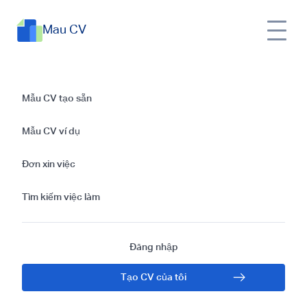
Mau CV
Hướng dẫn viết CV
Mẫu CV tạo sẵn
và cách xin việc tại
Mẫu CV ví dụ
New Zealand
Đơn xin việc
Tìm kiếm việc làm
Đăng nhập
Tạo CV của tôi