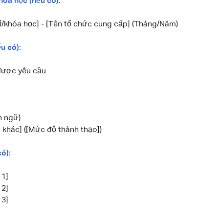
óa học (nếu có):
ỉ/khóa học] - [Tên tổ chức cung cấp] (Tháng/Năm)
u có):
được yêu cầu
n ngữ)
khác] ([Mức độ thành thạo])
có):
 1]
 2]
 3]