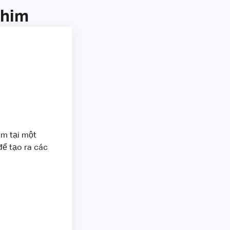
Phim
im tại một
để tạo ra các