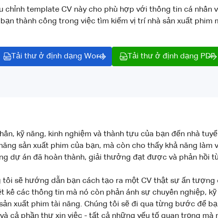
u chỉnh template CV này cho phù hợp với thông tin cá nhân 
bạn thành công trong việc tìm kiếm vị trí nhà sản xuất phim
Tải thư ở định dạng Word
Tải thư ở định dạng PDF
thân, kỹ năng, kinh nghiệm và thành tựu của bạn đến nhà tuy
năng sản xuất phim của bạn, mà còn cho thấy khả năng làm v
g dự án đã hoàn thành, giải thưởng đạt được và phản hồi từ
g tôi sẽ hướng dẫn bạn cách tạo ra một CV thật sự ấn tượng c
iệt kê các thông tin mà nó còn phản ánh sự chuyên nghiệp, k
sản xuất phim tài năng. Chúng tôi sẽ đi qua từng bước để bạ
u và cả phần thư xin việc - tất cả những yếu tố quan trọng m