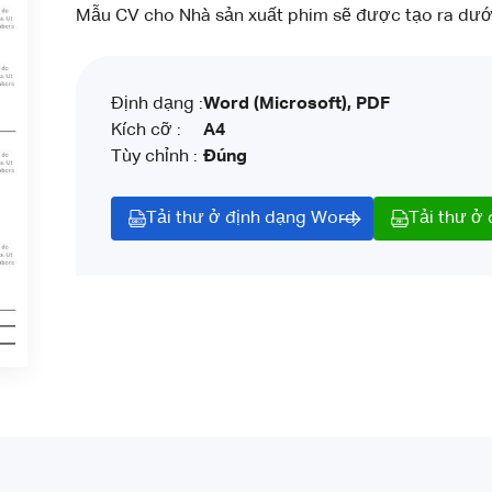
Mẫu CV cho Nhà sản xuất phim sẽ được tạo ra dưới 
Định dạng :
Word (Microsoft), PDF
Kích cỡ :
A4
Tùy chỉnh :
Đúng
Tải thư ở định dạng Word
Tải thư ở