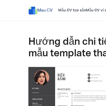
Mau CV
Mẫu CV tạo sẵn
Mẫu CV ví 
Hướng dẫn chi ti
mẫu template th