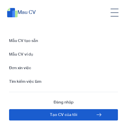
Mau CV
CV Nhân viên Kinh
Mẫu CV tạo sẵn
doanh | Hướng dẫn
Mẫu CV ví dụ
viết CV cực đơn
Đơn xin việc
giản
Tìm kiếm việc làm
Đăng nhập
Tạo CV của tôi