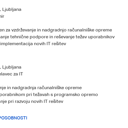
, Ljubljana
nir
n za vzdrževanje in nadgradnjo računalniške opreme
janje tehnične podpore in reševanje težav uporabnikov
 implementacija novih IT rešitev
, Ljubljana
lavec za IT
nje in nadgradnja računalniške opreme
orabnikom pri težavah s programsko opremo
je pri razvoju novih IT rešitev
POSOBNOSTI