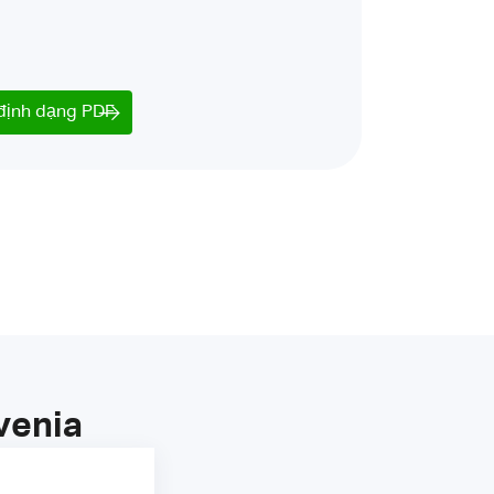
 định dạng PDF
venia