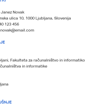
TKI
: Janez Novak
nska ulica 10, 1000 Ljubljana, Slovenija
40 123 456
z.novak@email.com
JE
ljani, Fakulteta za računalništvo in informatiko
ačunalništva in informatike
ljana
UŠNJE