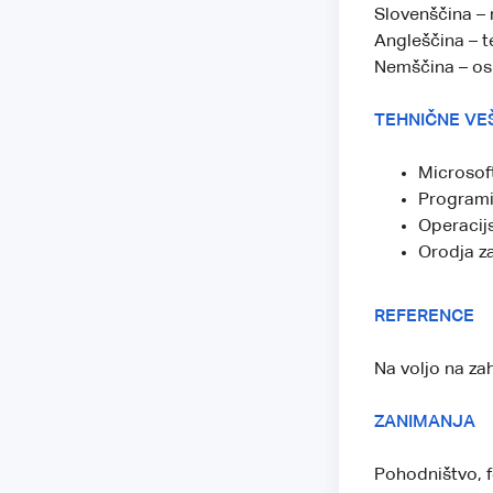
Slovenščina – 
Angleščina – 
Nemščina – os
TEHNIČNE VE
Microsoft
Programi
Operacijs
Orodja za
REFERENCE
Na voljo na za
ZANIMANJA
Pohodništvo, f