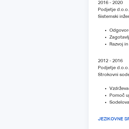
2016 - 2020
Podjetje d.o.o.
Sistemski inže
Odgovore
Zagotavl
Razvoj in
2012 - 2016
Podjetje d.o.o.
Strokovni sode
Vzdrževa
Pomoč up
Sodelovan
JEZIKOVNE S