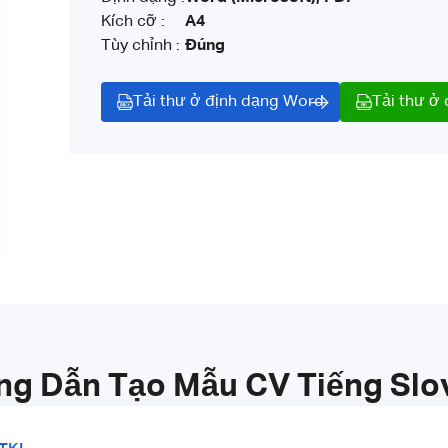
Kích cỡ :
A4
Tùy chỉnh :
Đúng
Tải thư ở định dạng Word
Tải thư ở
g Dẫn Tạo Mẫu CV Tiếng Slo