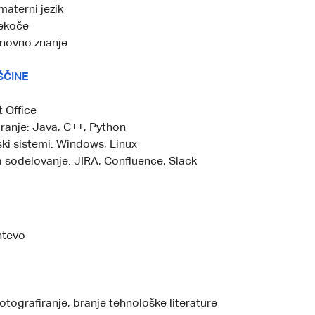
materni jezik
tekoče
novno znanje
ŠČINE
 Office
ranje: Java, C++, Python
ki sistemi: Windows, Linux
 sodelovanje: JIRA, Confluence, Slack
htevo
otografiranje, branje tehnološke literature