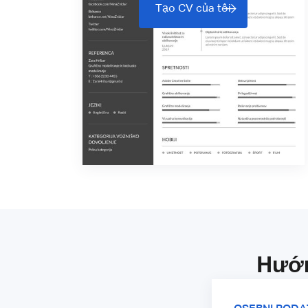
Tạo CV của tôi
Hướn