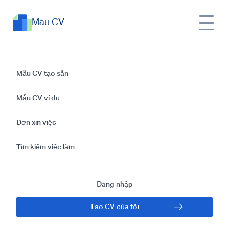
Mau CV
Sơ yếu lý lịch xin
Mẫu CV tạo sẵn
việc thợ sửa đường
Mẫu CV ví dụ
ống nước
Đơn xin việc
Tìm kiếm việc làm
Đăng nhập
Tạo CV của tôi