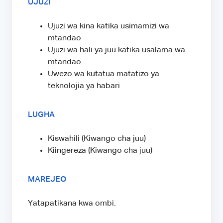
UJUZI
Ujuzi wa kina katika usimamizi wa
mtandao
Ujuzi wa hali ya juu katika usalama wa
mtandao
Uwezo wa kutatua matatizo ya
teknolojia ya habari
LUGHA
Kiswahili (Kiwango cha juu)
Kiingereza (Kiwango cha juu)
MAREJEO
Yatapatikana kwa ombi.