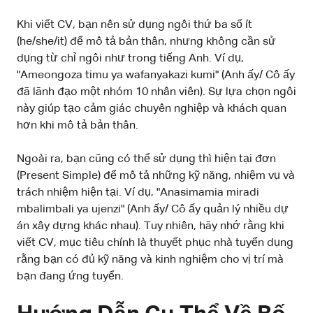
Khi viết CV, bạn nên sử dụng ngôi thứ ba số ít
(he/she/it) để mô tả bản thân, nhưng không cần sử
dụng từ chỉ ngôi như trong tiếng Anh. Ví dụ,
"Ameongoza timu ya wafanyakazi kumi" (Anh ấy/ Cô ấy
đã lãnh đạo một nhóm 10 nhân viên). Sự lựa chọn ngôi
này giúp tạo cảm giác chuyên nghiệp và khách quan
hơn khi mô tả bản thân.
Ngoài ra, bạn cũng có thể sử dụng thì hiện tại đơn
(Present Simple) để mô tả những kỹ năng, nhiệm vụ và
trách nhiệm hiện tại. Ví dụ, "Anasimamia miradi
mbalimbali ya ujenzi" (Anh ấy/ Cô ấy quản lý nhiều dự
án xây dựng khác nhau). Tuy nhiên, hãy nhớ rằng khi
viết CV, mục tiêu chính là thuyết phục nhà tuyển dụng
rằng bạn có đủ kỹ năng và kinh nghiệm cho vị trí mà
bạn đang ứng tuyển.