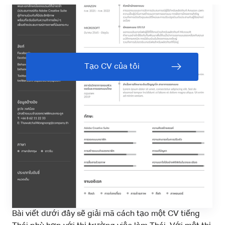
Tạo CV của tôi
Bài viết dưới đây sẽ giải mã cách tạo một CV tiếng