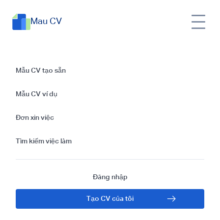
Mau CV
Hướng dẫn tạo mẫu
Mẫu CV tạo sẵn
CV và cách viết CV
Mẫu CV ví dụ
bằng tiếng Thái
Đơn xin việc
Tìm kiếm việc làm
Đăng nhập
Tạo CV của tôi