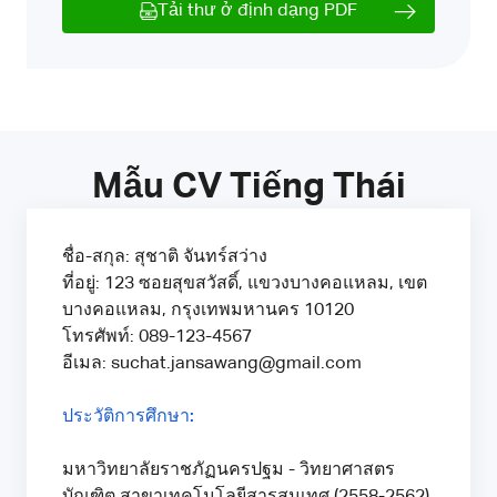
Tải thư ở định dạng PDF
Mẫu CV Tiếng Thái
ชื่อ-สกุล: สุชาติ จันทร์สว่าง
ที่อยู่: 123 ซอยสุขสวัสดิ์, แขวงบางคอแหลม, เขต
บางคอแหลม, กรุงเทพมหานคร 10120
โทรศัพท์: 089-123-4567
อีเมล: suchat.jansawang@gmail.com
ประวัติการศึกษา:
มหาวิทยาลัยราชภัฏนครปฐม - วิทยาศาสตร
บัณฑิต สาขาเทคโนโลยีสารสนเทศ (2558-2562)