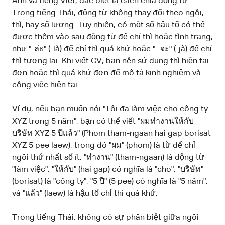
Anh và tiếng Việt, đặc biệt là cách chia động từ.
Trong tiếng Thái, động từ không thay đổi theo ngôi,
thì, hay số lượng. Tuy nhiên, có một số hậu tố có thể
được thêm vào sau động từ để chỉ thì hoặc tình trạng,
như "-ล่ะ" (-là) để chỉ thì quá khứ hoặc "- จะ" (-jà) để chỉ
thì tương lai. Khi viết CV, bạn nên sử dụng thì hiện tại
đơn hoặc thì quá khứ đơn để mô tả kinh nghiệm và
công việc hiện tại.
Ví dụ, nếu bạn muốn nói "Tôi đã làm việc cho công ty
XYZ trong 5 năm", bạn có thể viết "ผมทำงานให้กับ
บริษัท XYZ 5 ปีแล้ว" (Phom tham-ngaan hai gap borisat
XYZ 5 pee laew), trong đó "ผม" (phom) là từ để chỉ
ngôi thứ nhất số ít, "ทำงาน" (tham-ngaan) là động từ
"làm việc", "ให้กับ" (hai gap) có nghĩa là "cho", "บริษัท"
(borisat) là "công ty", "5 ปี" (5 pee) có nghĩa là "5 năm",
và "แล้ว" (laew) là hậu tố chỉ thì quá khứ.
Trong tiếng Thái, không có sự phân biệt giữa ngôi