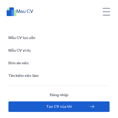
Mau CV
Hướng dẫn viết thư
Mẫu CV tạo sẵn
xin việc và Mẫu thư
Mẫu CV ví dụ
xin việc cho Chuyên
Đơn xin việc
gia xuất nhập khẩu
Tìm kiếm việc làm
Đăng nhập
Tạo CV của tôi