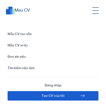
Mau CV
Hướng Dẫn Viết Thư
Mẫu CV tạo sẵn
Xin Việc Và Mẫu Thư
Mẫu CV ví dụ
Xin Việc Cho Vị Trí
Đơn xin việc
Chuyên Viên Tài
Tìm kiếm việc làm
Chính
Đăng nhập
Tạo CV của tôi