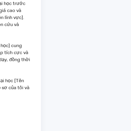
ại học trước
giá cao và
 lĩnh vực].
ên cứu và
 học] cung
p tích cực và
 dạy, đồng thời
ại học [Tên
 sơ của tôi và