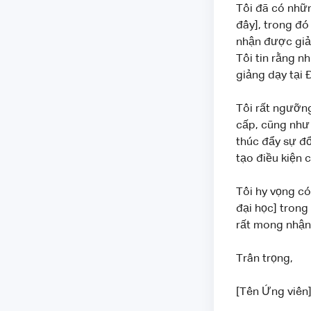
Tôi đã có nhữn
đây], trong đ
nhận được giải
Tôi tin rằng n
giảng dạy tại 
Tôi rất ngưỡn
cấp, cũng như 
thúc đẩy sự đổ
tạo điều kiện 
Tôi hy vọng có
đại học] trong
rất mong nhận
Trân trọng,
[Tên Ứng viên