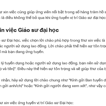
ư xin việc cũng giúp ứng viên nổi bật trong số hàng trăm hồ
 là điều không thể bỏ qua khi ứng tuyển vị trí Giáo sư đại học
in việc Giáo sư đại học
o sư Đại học, việc chọn lời chào phù hợp trong thư xin việc l
ặc người sử dụng lao động. Lời chào phải thể hiện sự tôn tr
rí mà bạn đang ứng tuyển.
 lý tuyển dụng hoặc người sử dụng lao động, bạn nên sử dụng
 và tên]". Điều này thể hiện sự tôn trọng và sẽ giúp thư của
 nhận, hãy sử dụng lời chào chung như "Kính gửi Ban tuyển d
 gửi anh/chị" hoặc "Kính gửi người đang xem xét", như vậy 
 xin việc ứng tuyển vị trí Giáo sư Đại học: