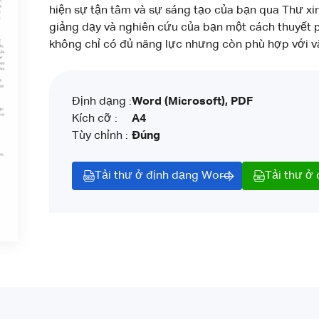
hiện sự tận tâm và sự sáng tạo của bạn qua Thư xi
giảng dạy và nghiên cứu của bạn một cách thuyết 
không chỉ có đủ năng lực nhưng còn phù hợp với v
Định dạng :
Word (Microsoft), PDF
Kích cỡ :
A4
Tùy chỉnh :
Đúng
Tải thư ở định dạng Word
Tải thư ở