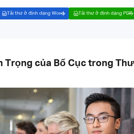
Tải thư ở định dạng Word
Tải thư ở định dạng PDF
 Trọng của Bố Cục trong Thư 