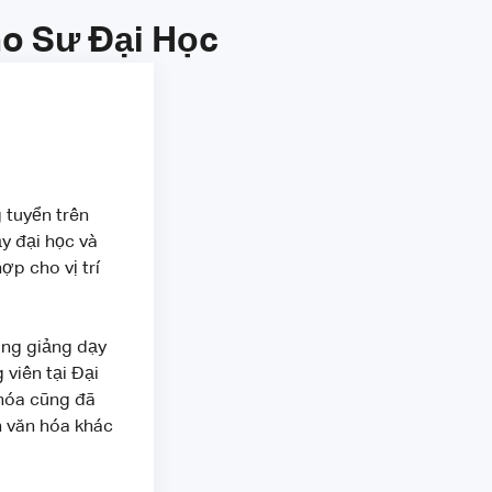
áo Sư Đại Học
g tuyển trên
y đại học và
ợp cho vị trí
năng giảng dạy
 viên tại Đại
 hóa cũng đã
n văn hóa khác