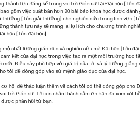
g thành tựu đáng kể trong vai trò Giáo sư tại Đại học [Tên đ
ó bao gồm việc xuất bản hơn 20 bài báo khoa học được đánh 
 thưởng [Tên giải thưởng] cho nghiên cứu trong lĩnh vực [Tên
hững thành tựu này sẽ mang lại lợi ích cho chương trình nghi
Đại học [Tên đại học].
g mộ chất lượng giáo dục và nghiên cứu mà Đại học [Tên đại
cam kết của đại học trong việc tạo ra một môi trường học tậ
i mới. Điều này phù hợp với giá trị của tôi và lý tưởng giảng
cho tôi để đóng góp vào sứ mệnh giáo dục của đại học.
 cơ hội để thảo luận thêm về cách tôi có thể đóng góp cho Đ
 vai trò Giáo sư. Tôi xin chân thành cảm ơn bạn đã xem xét hồ
 được phản hồi từ bạn.
]