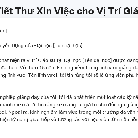
ết Thư Xin Việc cho Vị Trí Gi
ăm]
uyển Dụng của Đại học [Tên đại học],
 phát hiện ra vị trí Giáo sư tại Đại học [Tên đại học] được đăn
đại học. Với hơn 15 năm kinh nghiệm trong lĩnh vực giảng dạ
g lĩnh vực [Tên lĩnh vực], tôi tin rằng tôi sẽ là ứng viên phù h
nghiệp giảng dạy của tôi, tôi đã phát triển một loạt các kỹ 
mạnh mẽ mà tôi tin rằng sẽ mang lại giá trị cho đội ngũ giảng
ọc]. Ngoài ra, kinh nghiệm làm việc trong môi trường đa văn
thiện kỹ năng giao tiếp và tương tác với học viên từ nhiều nề