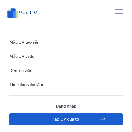
Mau CV
Hướng dẫn viết thư
Mẫu CV tạo sẵn
xin việc cùng mẫu
Mẫu CV ví dụ
thư xin việc cho vị trí
Đơn xin việc
Người chăm sóc trẻ
Tìm kiếm việc làm
em
Đăng nhập
Tạo CV của tôi