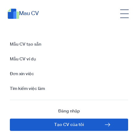
Mau CV
Hướng dẫn viết thư
Mẫu CV tạo sẵn
xin việc cùng mẫu
Mẫu CV ví dụ
thư xin việc từ Nhà
Đơn xin việc
văn nổi tiếng
Tìm kiếm việc làm
Đăng nhập
Tạo CV của tôi