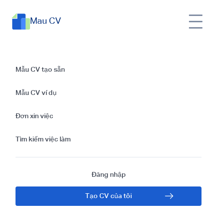
Mau CV
Hướng dẫn viết thư
Mẫu CV tạo sẵn
xin việc kiến trúc sư
Mẫu CV ví dụ
ấn tượng và chuyên
Đơn xin việc
nghiệp bạn không
Tìm kiếm việc làm
nên bỏ lỡ!
Đăng nhập
Tạo CV của tôi