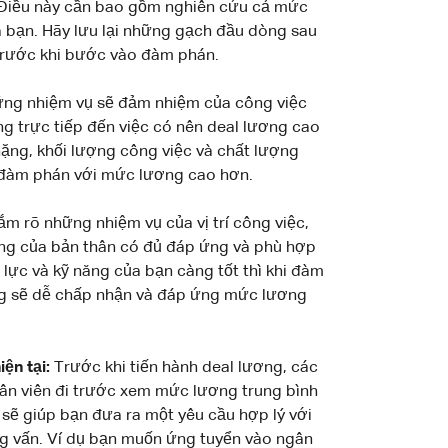
ó. Điều này cần bao gồm nghiên cứu cả mức
a bạn. Hãy lưu lại những gạch đầu dòng sau
 trước khi bước vào đàm phán.
hững nhiệm vụ sẽ đảm nhiệm của công việc
g trực tiếp đến việc có nên deal lương cao
nặng, khối lượng công việc và chất lượng
đàm phán với mức lương cao hơn.
ắm rõ những nhiệm vụ của vị trí công việc,
ăng của bản thân có đủ đáp ứng và phù hợp
lực và kỹ năng của bạn càng tốt thì khi đàm
ụng sẽ dễ chấp nhận và đáp ứng mức lương
iện tại:
Trước khi tiến hành deal lương, các
hân viên đi trước xem mức lương trung bình
n sẽ giúp bạn đưa ra một yêu cầu hợp lý với
ng vấn. Ví dụ bạn muốn ứng tuyển vào ngân