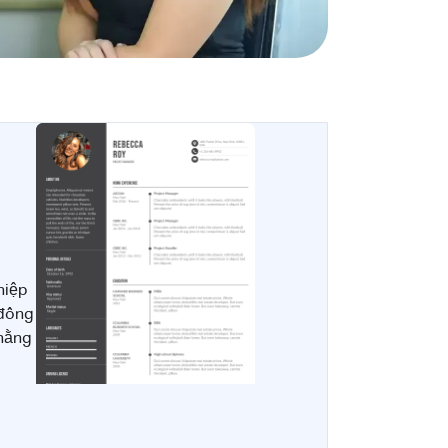
hiệp
 đông
 hằng