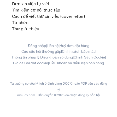
Đơn xin việc tự viết
Tìm kiếm cơ hội thực tập
Cách để viết thư xin việc (cover letter)
Từ chức
Thư giới thiệu
Đăng nhập
|
Liên hệ
|
Huỷ đơn đặt hàng
Các câu hỏi thường gặp
|
Chính sách bảo mật
|
Thông tin pháp lý
|
Điều khoản sử dụng
|
Chính Sách Cookie
|
Giá cả
|
Cài đặt cookie
|
Điều khoản và điều kiện bán hàng
Tải xuống sơ yếu lý lịch ở định dạng DOCX hoặc PDF yêu cầu đăng
ký.
mau-cv.com - Bản quyền © 2025 đã được đăng ký bảo hộ